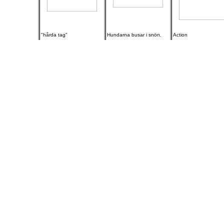
"hårda tag"
Hundarna busar i snön.
Action