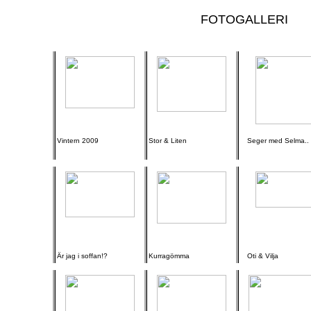
FOTOGALLERI
Vintern 2009
Stor & Liten
Seger med Selma..
Är jag i soffan!?
Kurragömma
Oti & Vilja